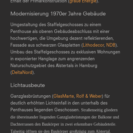
Erhalt der Primärkonstruktion (
graue Energie
).
Modernisierung 1970er Jahre Gebäude
Umgestaltung des Staffelgeschosses zu einem
Penthouse als oberen Gebäudeabschluss mit einer
hochwertigen, die Umgebung dezent reflektierenden,
Fassade aus schwarzen Glasplatten (
Lithodecor
,
NDB
).
Umbau des Staffelgeschosses zu exklusiven Wohnungen
in exponierter Hanglage zum angrenzenden
Naturschutzgebiet des Alstertals in Hamburg
(
DeltaNord
).
Lichtausbeute
Ganzglasbrüstungen (
GlasMarte
,
Rolf & Weber
) für
deutlich erhöhten Lichteinfall in den unterhalb des
Penthauses liegenden Geschossen.
Straßenseitig gliedern
die übereinander liegenden Ganzglasbrüstungen der Balkone und
Dachterrassen den Baukörper in zwei erkennbare Gebäudeteile.
Talseitig öffnen sie den Baukörper großzügig zum Alstertal.