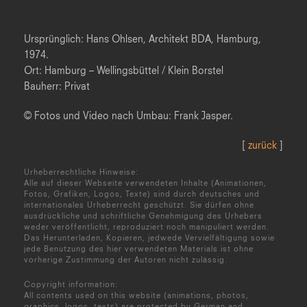
Ursprünglich: Hans Ohlsen, Architekt BDA, Hamburg,
1974.
Ort: Hamburg – Wellingsbüttel / Klein Borstel
Bauherr: Privat
© Fotos und Video nach Umbau: Frank Jasper.
[
zurück
]
Urheberrechtliche Hinweise:
Alle auf dieser Webseite verwendeten Inhalte (Animationen,
Fotos, Grafiken, Logos, Texte) sind durch deutsches und
internationales Urheberrecht geschützt. Sie dürfen ohne
ausdrückliche und schriftliche Genehmigung des Urhebers
weder veröffentlicht, reproduziert noch manipuliert werden.
Das Herunterladen, Kopieren, jedwede Vervielfältigung sowie
jede Benutzung des hier verwendeten Materials ist ohne
vorherige Zustimmung der Autoren nicht zulässig.
Copyright information:
All contents used on this website (animations, photos,
graphics, logos, texts) are protected by German and