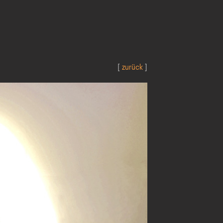
[
zurück
]