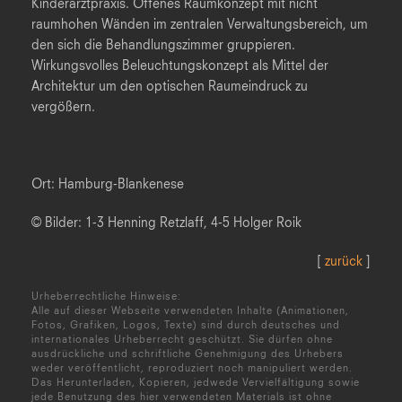
Kinderarztpraxis. Offenes Raumkonzept mit nicht
raumhohen Wänden im zentralen Verwaltungsbereich, um
den sich die Behandlungszimmer gruppieren.
Wirkungsvolles Beleuchtungskonzept als Mittel der
Architektur um den optischen Raumeindruck zu
vergößern.
Ort: Hamburg-Blankenese
© Bilder: 1-3 Henning Retzlaff, 4-5 Holger Roik
[
zurück
]
Urheberrechtliche Hinweise:
Alle auf dieser Webseite verwendeten Inhalte (Animationen,
Fotos, Grafiken, Logos, Texte) sind durch deutsches und
internationales Urheberrecht geschützt. Sie dürfen ohne
ausdrückliche und schriftliche Genehmigung des Urhebers
weder veröffentlicht, reproduziert noch manipuliert werden.
Das Herunterladen, Kopieren, jedwede Vervielfältigung sowie
jede Benutzung des hier verwendeten Materials ist ohne