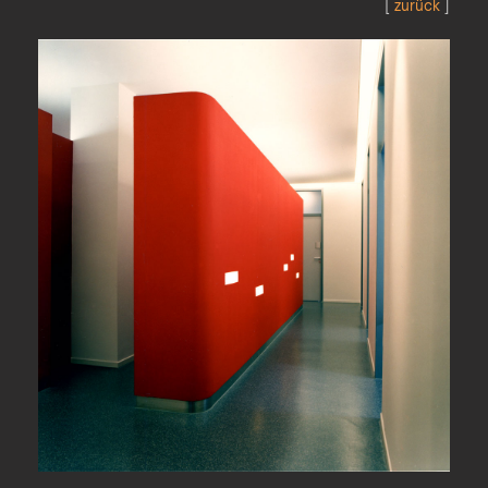
[
zurück
]