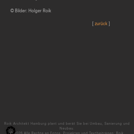
© Bilder: Holger Roik
[
zurück
]
Roik Architekt Hamburg plant und berät Sie bei Umbau, Sanierung und
Neubau.
©
2026
Alle Rechte an Fotos, Projekten und Textbeiträgen: Roik