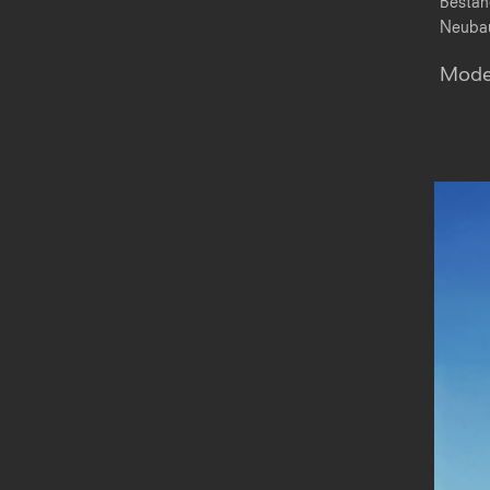
Bestan
Neubau
Moder