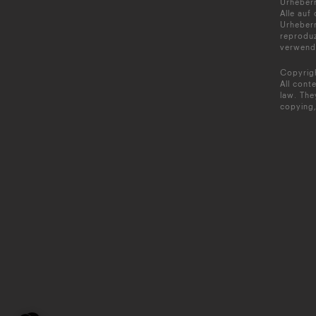
Urheberr
Alle auf
Urheberr
reproduz
verwende
Copyrigh
All cont
law. The
copying,