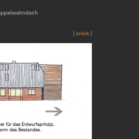
rüppelwalmdach
[
zurück
]