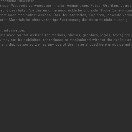
echtliche Hinweise:
 dieser Webseite verwendeten Inhalte (Animationen, Fotos, Grafiken, Logos
echt geschützt. Sie dürfen ohne ausdrückliche und schriftliche Genehmigu
iert noch manipuliert werden. Das Herunterladen, Kopieren, jedwede Vervie
ten Materials ist ohne vorherige Zustimmung der Autoren nicht zulässig.
t information:
ents used on this website (animations, photos, graphics, logos, texts) ar
y may not be published, reproduced or manipulated without the explicit an
 any duplication as well as any use of the material used here is not permit